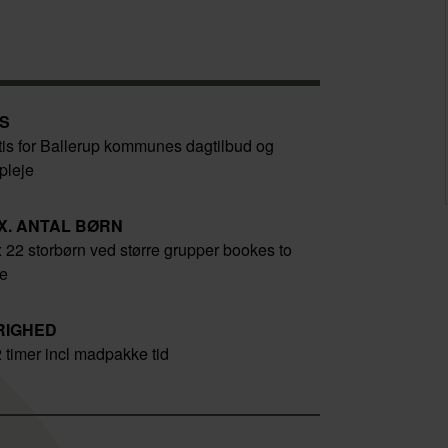
IS
tis for Ballerup kommunes dagtilbud og
pleje
X. ANTAL BØRN
 22 storbørn ved større grupper bookes to
e
RIGHED
2 timer incl madpakke tid