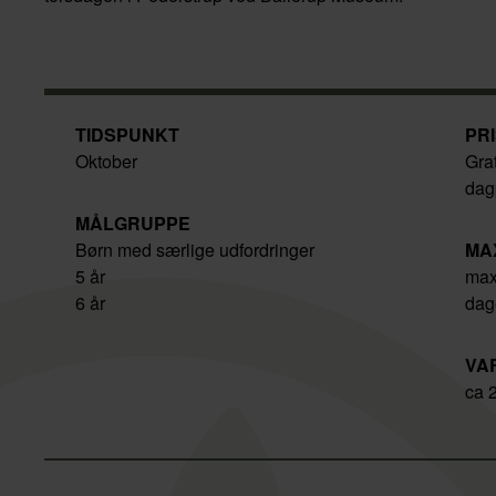
TIDSPUNKT
PR
Oktober
Gra
dag
MÅLGRUPPE
Børn med særlige udfordringer
MA
5 år
max
6 år
dag
VA
ca 