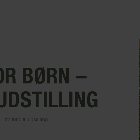
OR BØRN –
 UDSTILLING
 fra fund til udstilling