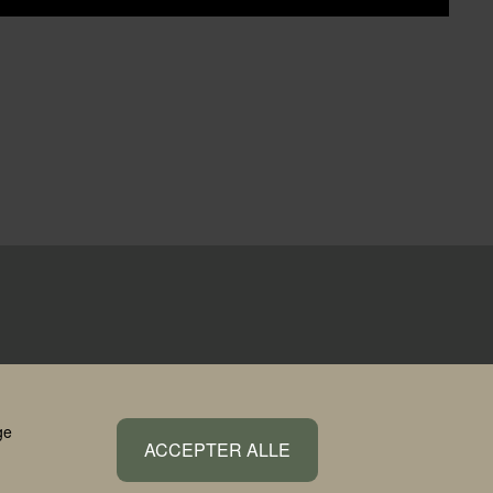
ge
ACCEPTER ALLE
atapolitik
Cookiepolitik
Cookiesamtykke
Redigér