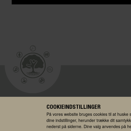
Dagtilbud i Virkeligheden
COOKIEINDSTILLINGER
Ballerup Kommune
På vores website bruges cookies til at huske s
Hold-an Vej 7
dine indstillinger, herunder trække dit samtykke
2750 Ballerup
nederst på siderne. Dine valg anvendes på he