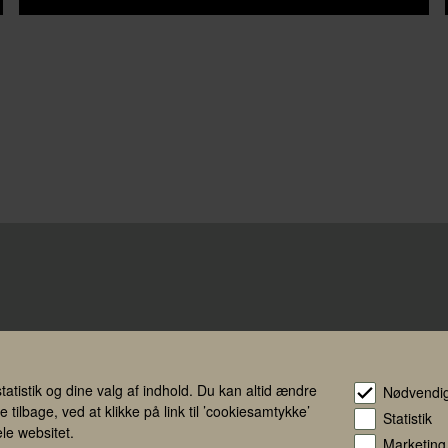
tatistik og dine valg af indhold. Du kan altid ændre
Nødvendi
 tilbage, ved at klikke på link til ’cookiesamtykke’
Statistik
Persond
le websitet.
Marketing