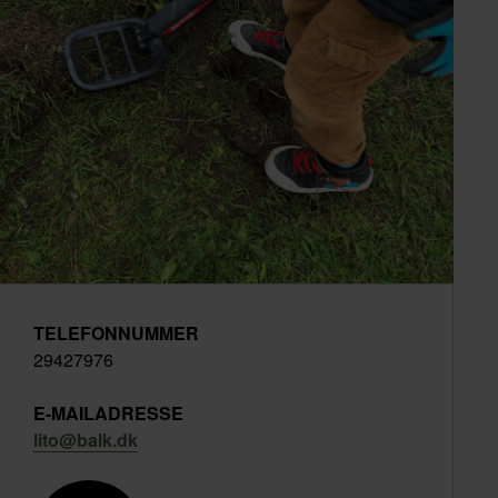
TELEFONNUMMER
29427976
E-MAILADRESSE
lito@balk.dk