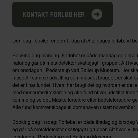
KONTAKT FORLØB HER
Den dag I booker er den 1. dag af et to dages forløb. Vi book
Booking dag mandag: Forløbet er både mandag og onsdag 
natur og går på metaldetektor skattejagt i grupper. Alt h
om onsdagen i Pederstrup ved Ballerup Museum. Her skal I 
museet i samme udstilling som museet bruger. Der skal b
det er I har fundet. Hvem har brugt det og hvordan er det en
med museumsdirektøren og alle fund bliver udstillet frem t
komme og se det. Måske forældre eller bedsteforældre gern
Alle fund kommer tilbage til børnehaven i start november.
Booking dag tirsdag: Forløbet er både tirsdag og torsdag V
og går på metaldetektor skattejagt i grupper. Alt hvad vi
torsdagen i Pederstrup ved Ballerup Museum.