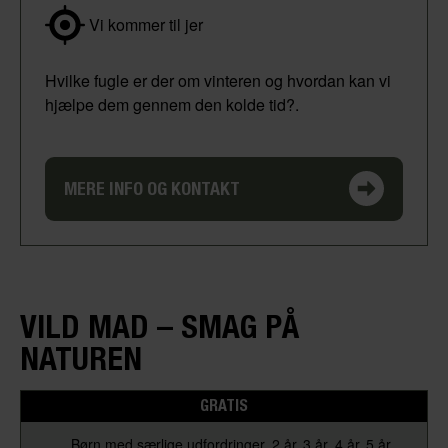
Vi kommer til jer
Hvilke fugle er der om vinteren og hvordan kan vi
hjælpe dem gennem den kolde tid?.
MERE INFO OG KONTAKT
VILD MAD – SMAG PÅ
NATUREN
GRATIS
Børn med særlige udfordringer
2 år
3 år
4 år
5 år