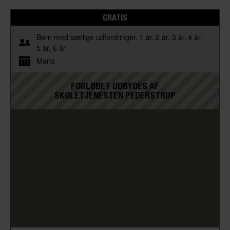
GRATIS
Børn med særlige udfordringer
1 år
2 år
3 år
4 år
5 år
6 år
Marts
FORLØBET UDBYDES AF
SKOLETJENESTEN PEDERSTRUP