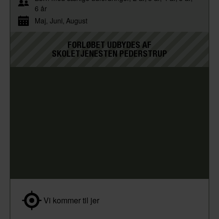
6 år
Maj
Juni
August
FORLØBET UDBYDES AF
SKOLETJENESTEN PEDERSTRUP
Vi kommer til jer