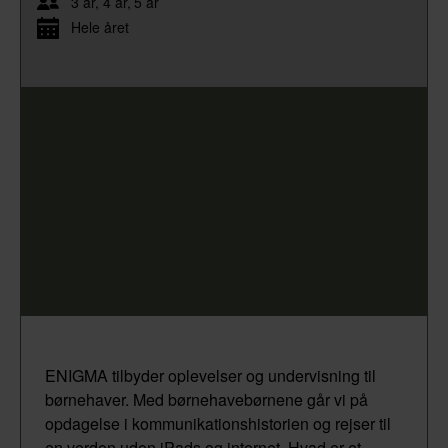
3 år
4 år
5 år
Hele året
ENIGMA tilbyder oplevelser og undervisning til
børnehaver. Med børnehavebørnene går vi på
opdagelse i kommunikationshistorien og rejser til
en verden uden iPads og internet. Hvad er et