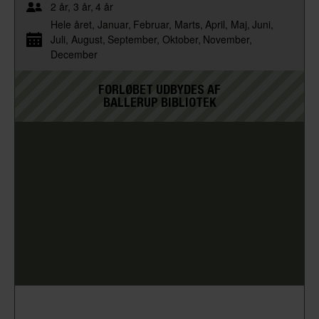
2 år
3 år
4 år
Hele året
Januar
Februar
Marts
April
Maj
Juni
Juli
August
September
Oktober
November
December
FORLØBET UDBYDES AF
BALLERUP BIBLIOTEK