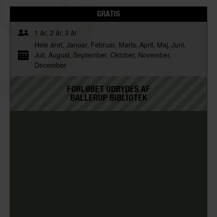
GRATIS
1 år
2 år
3 år
Hele året
Januar
Februar
Marts
April
Maj
Juni
Juli
August
September
Oktober
November
December
FORLØBET UDBYDES AF
BALLERUP BIBLIOTEK