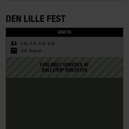
DEN LILLE FEST
GRATIS
3 år
4 år
5 år
6 år
Juli
August
FORLØBET UDBYDES AF
BALLERUP BIBLIOTEK