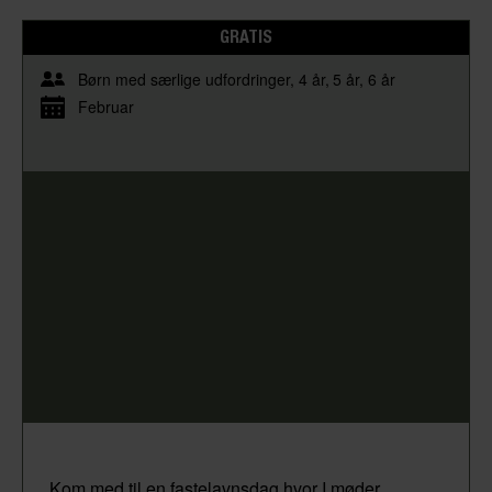
GRATIS
Børn med særlige udfordringer
4 år
5 år
6 år
Februar
Kom med til en fastelavnsdag hvor I møder