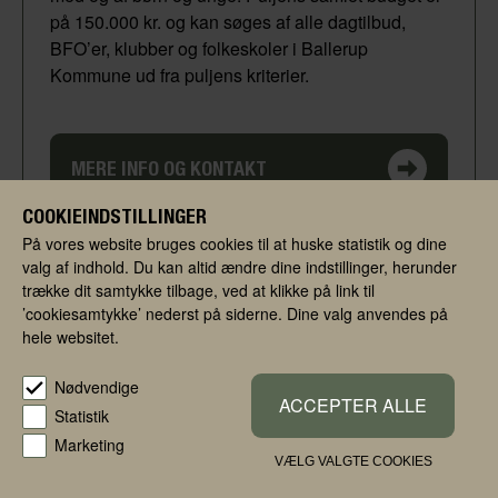
på 150.000 kr. og kan søges af alle dagtilbud,
BFO’er, klubber og folkeskoler i Ballerup
Kommune ud fra puljens kriterier.
MERE INFO OG KONTAKT
COOKIEINDSTILLINGER
På vores website bruges cookies til at huske statistik og dine
valg af indhold. Du kan altid ændre dine indstillinger, herunder
trække dit samtykke tilbage, ved at klikke på link til
LYSENE, DER DANSER I NATTEN
’cookiesamtykke’ nederst på siderne. Dine valg anvendes på
hele websitet.
GRATIS
Nødvendige
ACCEPTER ALLE
Statistik
3 år
4 år
5 år
6 år
Marketing
Januar
Februar
VÆLG VALGTE COOKIES