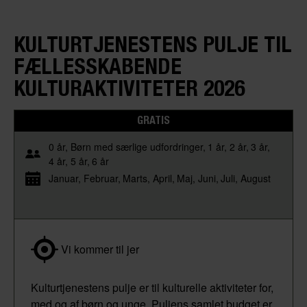
KULTURTJENESTENS PULJE TIL
FÆLLESSKABENDE
KULTURAKTIVITETER 2026
GRATIS
0 år
Børn med særlige udfordringer
1 år
2 år
3 år
4 år
5 år
6 år
Januar
Februar
Marts
April
Maj
Juni
Juli
August
Vi kommer til jer
Kulturtjenestens pulje er til kulturelle aktiviteter for,
med og af børn og unge. Puljens samlet budget er