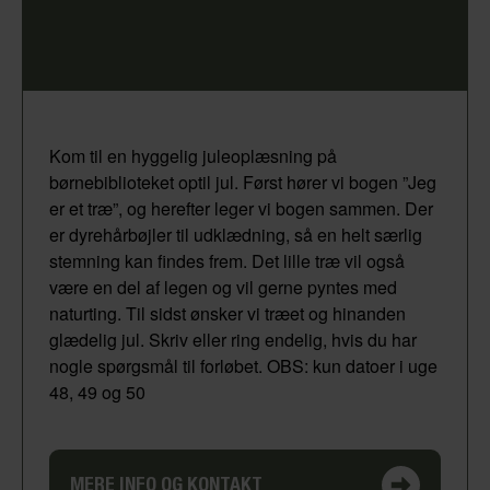
Kom til en hyggelig juleoplæsning på
børnebiblioteket optil jul. Først hører vi bogen ”Jeg
er et træ”, og herefter leger vi bogen sammen. Der
er dyrehårbøjler til udklædning, så en helt særlig
stemning kan findes frem. Det lille træ vil også
være en del af legen og vil gerne pyntes med
naturting. Til sidst ønsker vi træet og hinanden
glædelig jul. Skriv eller ring endelig, hvis du har
nogle spørgsmål til forløbet. OBS: kun datoer i uge
48, 49 og 50
MERE INFO OG KONTAKT