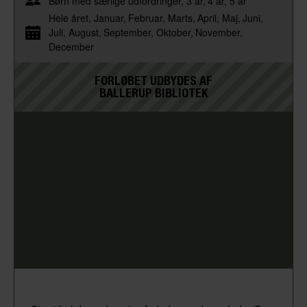
Børn med særlige udfordringer
3 år
4 år
5 år
Hele året
Januar
Februar
Marts
April
Maj
Juni
Juli
August
September
Oktober
November
December
FORLØBET UDBYDES AF
BALLERUP BIBLIOTEK