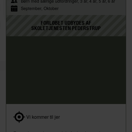
Børn med særlige udfordringer
3 år
4 år
5 år
6 år
September
Oktober
FORLØBET UDBYDES AF
SKOLETJENESTEN PEDERSTRUP
Vi kommer til jer