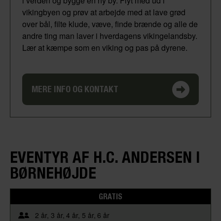
i verden og bygge en ny by. Flyt med ud i
vikingbyen og prøv at arbejde med at lave grød
over bål, filte klude, væve, finde brænde og alle de
andre ting man laver i hverdagens vikingelandsby.
Lær at kæmpe som en viking og pas på dyrene.
MERE INFO OG KONTAKT
EVENTYR AF H.C. ANDERSEN I
BØRNEHØJDE
GRATIS
2 år
3 år
4 år
5 år
6 år