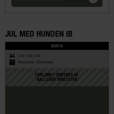
JUL MED HUNDEN IB
GRATIS
3 år
4 år
5 år
November
December
FORLØBET UDBYDES AF
BALLERUP BIBLIOTEK