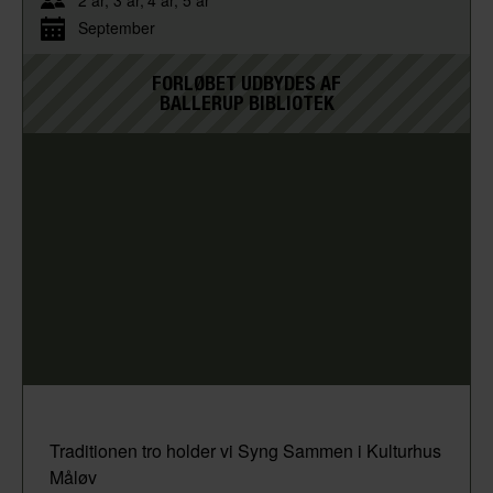
2 år
3 år
4 år
5 år
September
FORLØBET UDBYDES AF
BALLERUP BIBLIOTEK
Traditionen tro holder vi Syng Sammen i Kulturhus
Måløv