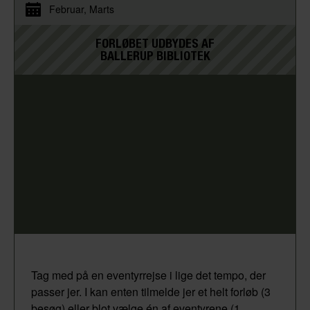
Februar
Marts
FORLØBET UDBYDES AF
BALLERUP BIBLIOTEK
Tag med på en eventyrrejse i lige det tempo, der
passer jer. I kan enten tilmelde jer et helt forløb (3
besøg) eller blot vælge én af eventyrene (1